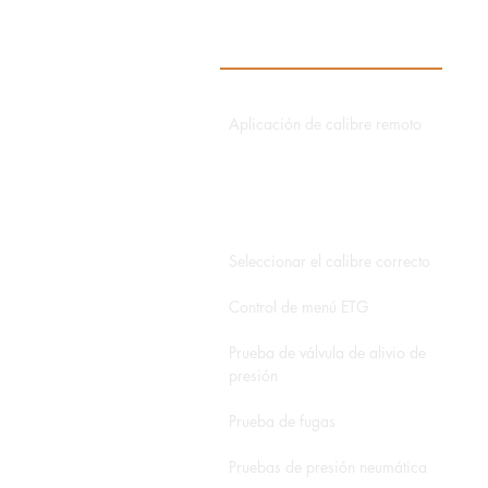
Aplicación de calibre remoto
Aplicación de director de datos
Aplicación hidroeléctrica
Seleccionar el calibre correcto
Control de menú ETG
Prueba de válvula de alivio de
presión
Prueba de fugas
Pruebas de presión neumática