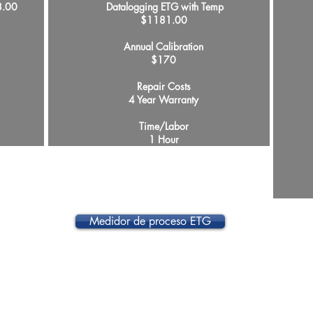
2028.00
Datalogging ETG with Temp
$1181.00
Annual Calibration
$170
Repair Costs
4 Year Warranty
Time/Labor
1 Hour
Medidor de proceso ETG
productos
Apoyo