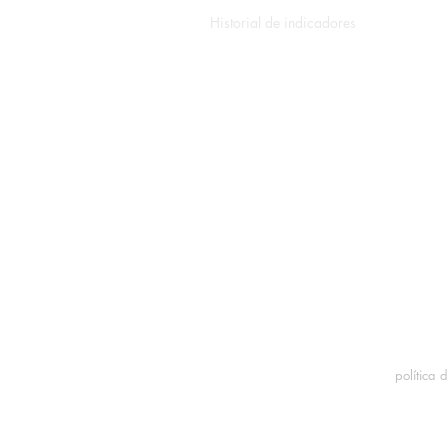
Historial de indicadores
Libros blancos y notas de
aplicación
Formulario de servicio
Calculadora de ROI
política 