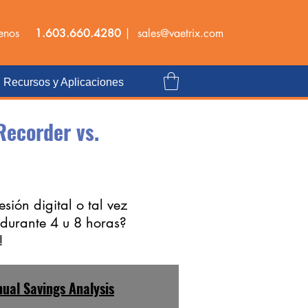
tenos
1.603.660.4280
|
sales@vaetrix.com
Recursos y Aplicaciones
Recorder vs.
ión digital o tal vez
 durante 4 u 8 horas?
!
ual Savings Analysis