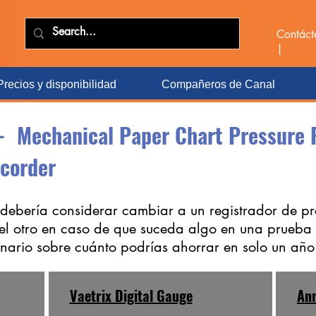
Contác
|
Precios y disponibilidad
Compañeros de Canal
- Mechanical Paper Chart Pressure 
ecorder
debería considerar cambiar a un registrador de pres
del otro en caso de que suceda algo en una prueba
enario sobre cuánto podrías ahorrar en solo un año
Vaetrix Digital Gauge
Ann