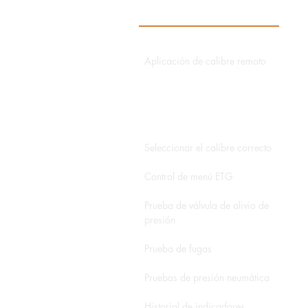
Aplicación de calibre remoto
Aplicación de director de datos
Aplicación hidroeléctrica
Seleccionar el calibre correcto
Control de menú ETG
Prueba de válvula de alivio de
presión
Prueba de fugas
Pruebas de presión neumática
Historial de indicadores