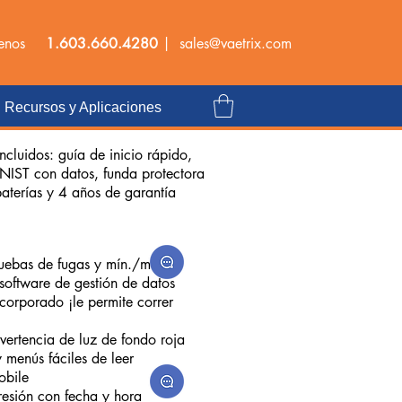
tenos
1.603.660.4280
|
sales@vaetrix.com
Recursos y Aplicaciones
ncluidos: guía de inicio rápido,
 NIST con datos, funda protectora
aterías y 4 años de garantía
ruebas de fugas y mín./máx.
software de gestión de datos
corporado ¡le permite correr
vertencia de luz de fondo roja
y menús fáciles de leer
obile
resión con fecha y hora