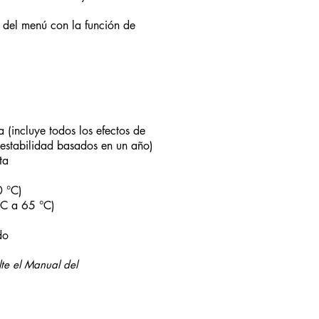
s del menú con la función de
(incluye todos los efectos de
 y estabilidad basados en un año)
ta
0 °C)
°C a 65 °C)
do
lte el Manual del