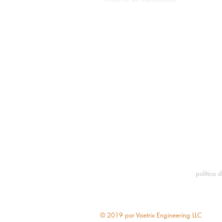
Libros blancos y notas de
aplicación
Formulario de servicio
Calculadora de ROI
política 
© 2019 por Vaetrix Engineering LLC