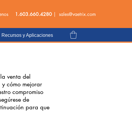
tenos
1.603.660.4280
|
sales@vaetrix.com
Recursos y Aplicaciones
la venta del
e, y cómo mejorar
uestro compromiso
segúrese de
ontinuación para que