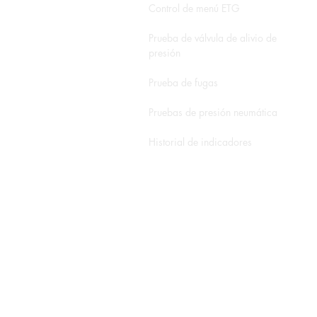
Control de menú ETG
Prueba de válvula de alivio de
presión
Prueba de fugas
Pruebas de presión neumática
Historial de indicadores
Libros blancos y notas de
aplicación
Formulario de servicio
Calculadora de ROI