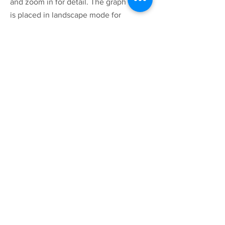
and zoom in for detail. The graph
is placed in landscape mode for
optimum viewing on phones or
tablets.
Recursos
Aplicación de calibre remoto
Aplicación de director de datos
Aplicación hidroeléctrica
Seleccionar el calibre correcto
Control de menú ETG
Prueba de válvula de alivio de presión