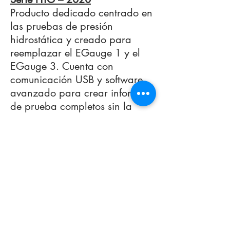
Producto dedicado centrado en
las pruebas de presión
hidrostática y creado para
reemplazar el EGauge 1 y el
EGauge 3. Cuenta con
comunicación USB y software
avanzado para crear informes
de prueba completos sin la
ayuda de otros programas.
Disponible en el gabinete
original del martillo (HTG) o en
el estuche Pelican (HTGX).
Software de gestión de datos
hidráulicos – 2020
Software personalizado con
cifrado de datos incorporado