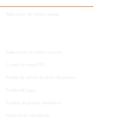
Aplicación de calibre remoto
Aplicación de director de datos
Aplicación hidroeléctrica
Seleccionar el calibre correcto
Control de menú ETG
Prueba de válvula de alivio de presión
Prueba de fugas
Pruebas de presión neumática
Historial de indicadores
Libros blancos y notas de aplicación